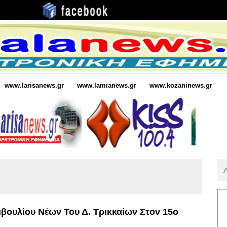
www.larisanews.gr
www.lamianews.gr
www.kozaninews.gr
Αν
Για
:
βουλίου Νέων Του Δ. Τρικκαίων Στον 15ο