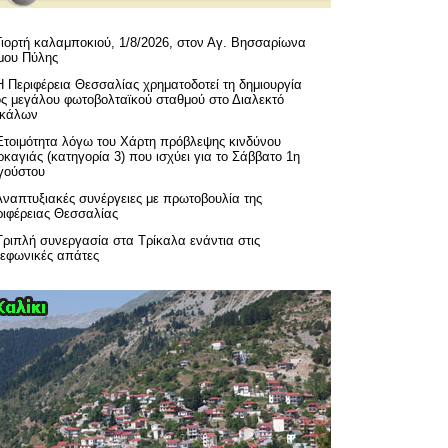
Γιορτή καλαμποκιού, 1/8/2026, στον Αγ. Βησσαρίωνα
μου Πύλης
H Περιφέρεια Θεσσαλίας χρηματοδοτεί τη δημιουργία
ός μεγάλου φωτοβολταϊκού σταθμού στο Διαλεκτό
ικάλων
Ετοιμότητα λόγω του Χάρτη πρόβλεψης κινδύνου
καγιάς (κατηγορία 3) που ισχύει για το Σάββατο 1η
γούστου
Αναπτυξιακές συνέργειες με πρωτοβουλία της
ριφέρειας Θεσσαλίας
Τριπλή συνεργασία στα Τρίκαλα ενάντια στις
λεφωνικές απάτες