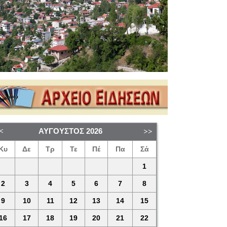
ΑΎΓΟΥΣΤΟΣ
2026
Κυ
Δε
Τρ
Τε
Πέ
Πα
Σά
1
2
3
4
5
6
7
8
9
10
11
12
13
14
15
16
17
18
19
20
21
22