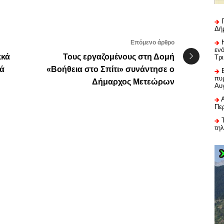
Δή
Επόμενο άρθρο
εν
κκά
Τους εργαζομένους στη Δομή
Τρ
τά
«Βοήθεια στο Σπίτι» συνάντησε ο
πυρ
Δήμαρχος Μετεώρων
Αυ
Πε
τη