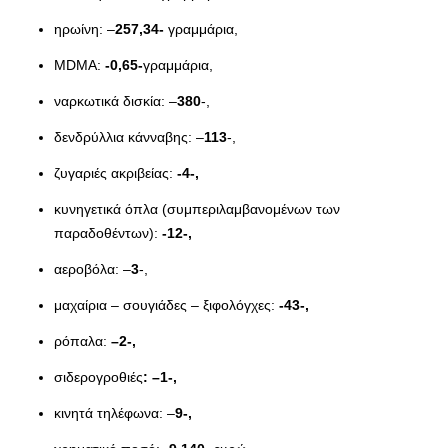
ηρωίνη: –
257,34-
γραμμάρια,
MDMA:
-0,65-
γραμμάρια,
ναρκωτικά δισκία: –
380
-,
δενδρύλλια κάνναβης: –
113
-,
ζυγαριές ακριβείας:
-4-,
κυνηγετικά όπλα (συμπεριλαμβανομένων των
παραδοθέντων):
-12-,
αεροβόλα: –
3
-,
μαχαίρια – σουγιάδες – ξιφολόγχες:
-43-,
ρόπαλα:
–
2
-,
σιδερογροθιές
: –
1
-,
κινητά τηλέφωνα: –
9
-,