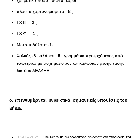
χρηματικό ποσό:
-9.140-
ευρώ,
πλαστά χαρτονομίσματα:
-8-
,
Ι.Χ.Ε.: –
3
-,
Ι.Χ.Φ.: –
1
-,
Μοτοποδήλατα:-
1
-,
Χαλκός:-
8
–
κιλά
και –
5
– γραμμάρια προερχόμενος από
εσωτερικό μετασχηματιστών και καλωδίων μέσης τάσης
δικτύου ΔΕΔΔΗΕ.
δ. Υπενθυμίζονται, ενδεικτικά, σημαντικές υποθέσεις του
μήνα:
03-06-2025
: Συνελήφθη αλλοδαπός άνδρας σε περιοχή του