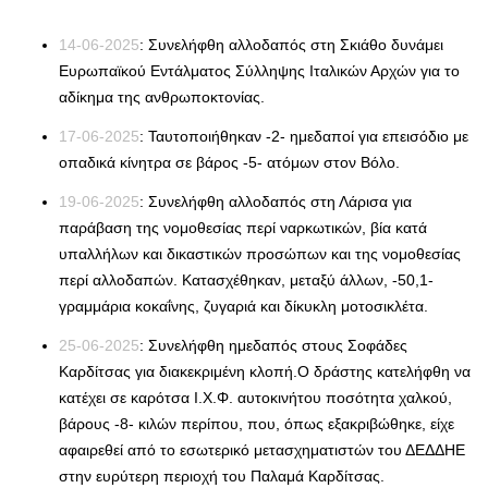
14-06-2025
: Συνελήφθη αλλοδαπός στη Σκιάθο δυνάμει
Ευρωπαϊκού Εντάλματος Σύλληψης Ιταλικών Αρχών για το
αδίκημα της ανθρωποκτονίας.
17-06-2025
: Ταυτοποιήθηκαν -2- ημεδαποί για επεισόδιο με
οπαδικά κίνητρα σε βάρος -5- ατόμων στον Βόλο.
19-06-2025
: Συνελήφθη αλλοδαπός στη Λάρισα για
παράβαση της νομοθεσίας περί ναρκωτικών, βία κατά
υπαλλήλων και δικαστικών προσώπων και της νομοθεσίας
περί αλλοδαπών. Κατασχέθηκαν, μεταξύ άλλων, -50,1-
γραμμάρια κοκαΐνης, ζυγαριά και δίκυκλη μοτοσικλέτα.
25-06-2025
: Συνελήφθη ημεδαπός στους Σοφάδες
Καρδίτσας για διακεκριμένη κλοπή.Ο δράστης κατελήφθη να
κατέχει σε καρότσα Ι.Χ.Φ. αυτοκινήτου ποσότητα χαλκού,
βάρους -8- κιλών περίπου, που, όπως εξακριβώθηκε, είχε
αφαιρεθεί από το εσωτερικό μετασχηματιστών του ΔΕΔΔΗΕ
στην ευρύτερη περιοχή του Παλαμά Καρδίτσας.