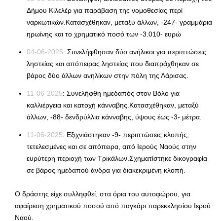
Δήμου Κιλελέρ για παράβαση της νομοθεσίας περί
ναρκωτικών.Κατασχέθηκαν, μεταξύ άλλων, -247- γραμμάρια
ηρωίνης και το χρηματικό ποσό των -3.010- ευρώ
04-06-2025
: Συνελήφθησαν δύο ανήλικοι για περιπτώσεις
ληστείας και απόπειρας ληστείας που διαπράχθηκαν σε
βάρος δύο άλλων ανηλίκων στην πόλη της Λάρισας.
11-06-2025
: Συνελήφθη ημεδαπός στον Βόλο για
καλλιέργεια και κατοχή κάνναβης.Κατασχέθηκαν, μεταξύ
άλλων, -88- δενδρύλλια κάνναβης, ύψους έως -3- μέτρα.
11-06-2025
: Εξιχνιάστηκαν -9- περιπτώσεις κλοπής,
τετελεσμένες και σε απόπειρα, από Ιερούς Ναούς στην
ευρύτερη περιοχή των Τρικάλων.Σχηματίστηκε δικογραφία
σε βάρος ημεδαπού άνδρα για διακεκριμένη κλοπή.
Ο δράστης είχε συλληφθεί, στα όρια του αυτοφώρου, για
αφαίρεση χρηματικού ποσού από παγκάρι παρεκκλησίου Ιερού
Ναού.