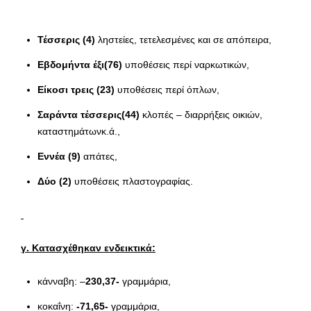
Τέσσερις (4)
ληστείες, τετελεσμένες και σε απόπειρα,
Εβδομήντα έξι(76)
υποθέσεις περί ναρκωτικών,
Είκοσι τρεις (23)
υποθέσεις περί όπλων,
Σαράντα τέσσερις(44)
κλοπές – διαρρήξεις οικιών,
καταστημάτωνκ.ά.,
Εννέα (9)
απάτες,
Δύο (2)
υποθέσεις πλαστογραφίας.
γ. Κατασχέθηκαν ενδεικτικά:
κάνναβη: –
230,37-
γραμμάρια,
κοκαΐνη:
-71,65-
γραμμάρια,