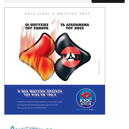
Για
: