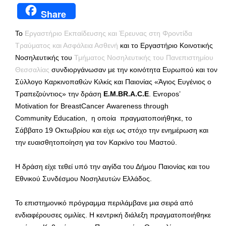
Share
Το
Εργαστήριο Εκπαίδευσης και Έρευνας στη Φροντίδα
Τραύματος και Ασφάλεια Ασθενή
και το Εργαστήριο Κοινοτικής
Νοσηλευτικής του
Τμήματος Νοσηλευτικής του Πανεπιστημίου
Θεσσαλίας
συνδιοργάνωσαν με την κοινότητα Ευρωπού και τον
Σύλλογο Καρκινοπαθών Κιλκίς και Παιονίας «Άγιος Ευγένιος ο
Τραπεζούντιος» την δράση
E.M.BR.A.C.E
. Evropos’
Motivation for BreastCancer Awareness through
Community Education, η οποία πραγματοποιήθηκε, το
Σάββατο 19 Οκτωβρίου και είχε ως στόχο την ενημέρωση και
την ευαισθητοποίηση για τον Καρκίνο του Μαστού.
Η δράση είχε τεθεί υπό την αιγίδα του Δήμου Παιονίας και του
Εθνικού Συνδέσμου Νοσηλευτών Ελλάδος.
Το επιστημονικό πρόγραμμα περιλάμβανε μια σειρά από
ενδιαφέρουσες ομιλίες. Η κεντρική διάλεξη πραγματοποιήθηκε