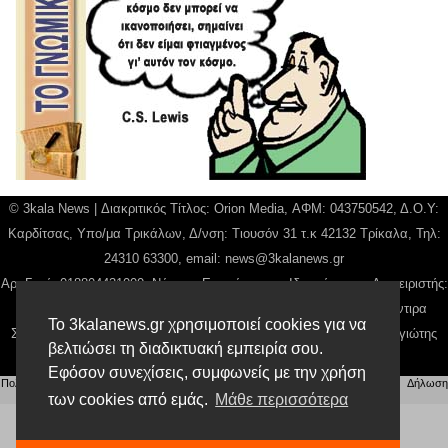
© 3kala News | Διακριτικός Τίτλος: Orion Media, ΑΦΜ: 043750542, Δ.Ο.Υ:
Καρδίτσας, Υπο/μα Τρικάλων, Δ/νση: Τιουσόν 31 τ.κ 42132 Τρίκαλα, Τηλ:
24310 63300, email:
news@3kalanews.gr
Αρ. Γεμή: 018804431000, Νόμιμος Εκπρόσωπος, Ιδιοκτήτης και Διαχειριστής:
Παναγιώτης Φιλίππου, Διευθύντρια: Γιαννουσά Βασιλική, Διευθύντιρα
Το 3kalanews.gr χρησιμοποιεί cookies για να
Σύνταξης: Μπαλαμπάνη Βασιλική. Δικαιούχος domain name Παναγιώτης
βελτιώσει τη διαδικτυακή εμπειρία σου.
Φιλίππου
Εφόσον συνεχίσεις, συμφωνείς με την χρήση
Πολιτική απορρήτου
|
Αίτηση Διαχείρισης Προσωπικών Δεδομένων
|
Όροι χρήσης
| |
Δήλωση
Συμμόρφωσης
των cookies από εμάς.
Μάθε περισσότερα