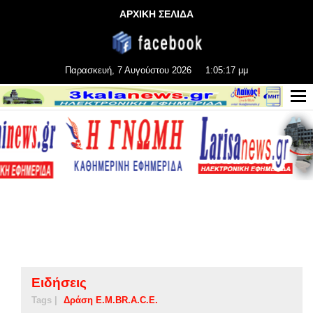
ΑΡΧΙΚΗ ΣΕΛΙΔΑ
Παρασκευή, 7 Αυγούστου 2026
1:05:17 μμ
Ειδήσεις
Tags |
Δράση E.M.BR.A.C.E.