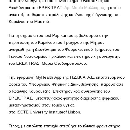
από την Καθηγήτρια του Πανεπιστημίου Θεσσαλίας και
Διευθύντρια του ΕΡ.ΕΚ.ΤΡ.ΑΣ.
Δρ. Μαρία Μαλλιαρού
, η οποία
ανέπτυξε το θέμα της πρόληψης και έγκαιρης διάγνωσης του
Καρκίνου του Μαστού.
Για τη σημασία του test Pap και του εμβολιασμού στην
περίπτωση του Καρκίνου του Τραχήλου της Μήτρας
αναφέρθηκε η Διευθύντρια του Φαρμακευτικού Τμήματος του
Γενικού Νοσοκομείου Τρικάλων και επιστημονική συνεργάτης
του ΕΡ.ΕΚ.ΤΡ.ΑΣ. Μαρία Θεοδωροπούλου.
Την εφαρμογή MyHealth App της Η.ΔΙ.Κ.Α. Α.Ε. εποπτευόμενου
φορέα του Υπουργείου Ψηφιακής Διακυβέρνησης, παρουσίασε
ο Ιωάννης Κουρουτζής, Επιστημονικός συνεργάτης του
ΕΡ.ΕΚ.ΤΡ.ΑΣ, μεταπτυχιακός φοιτητής διαχείρισης ψηφιακού
μετασχηματισμού στον τομέα υγείας
στο ISCTE University Instituteof Lisbon.
Τέλος, με απόλυτη επιτυχία στέφθηκε το κλινικό φροντιστήριο