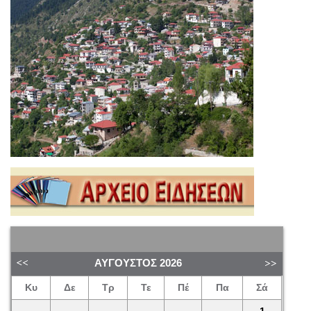
ΑΎΓΟΥΣΤΟΣ
2026
Κυ
Δε
Τρ
Τε
Πέ
Πα
Σά
1