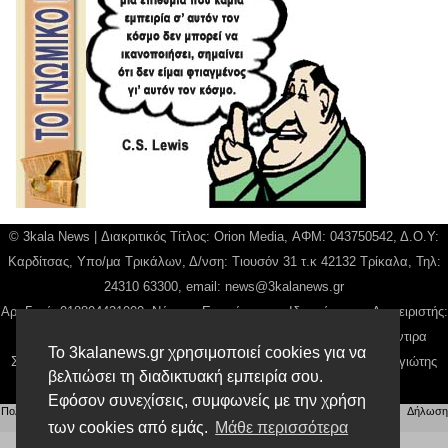
© 3kala News | Διακριτικός Τίτλος: Orion Media, ΑΦΜ: 043750542, Δ.Ο.Υ:
Καρδίτσας, Υπο/μα Τρικάλων, Δ/νση: Τιουσόν 31 τ.κ 42132 Τρίκαλα, Τηλ:
24310 63300, email:
news@3kalanews.gr
Αρ. Γεμή: 018804431000, Νόμιμος Εκπρόσωπος, Ιδιοκτήτης και Διαχειριστής:
Παναγιώτης Φιλίππου, Διευθύντρια: Γιαννουσά Βασιλική, Διευθύντιρα
Το 3kalanews.gr χρησιμοποιεί cookies για να
Σύνταξης: Μπαλαμπάνη Βασιλική. Δικαιούχος domain name Παναγιώτης
βελτιώσει τη διαδικτυακή εμπειρία σου.
Φιλίππου
Εφόσον συνεχίσεις, συμφωνείς με την χρήση
Πολιτική απορρήτου
|
Αίτηση Διαχείρισης Προσωπικών Δεδομένων
|
Όροι χρήσης
| |
Δήλωση
Συμμόρφωσης
των cookies από εμάς.
Μάθε περισσότερα