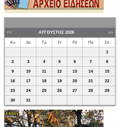
ΑΎΓΟΥΣΤΟΣ
2026
Κυ
Δε
Τρ
Τε
Πέ
Πα
Σά
1
2
3
4
5
6
7
8
9
10
11
12
13
14
15
16
17
18
19
20
21
22
23
24
25
26
27
28
29
30
31