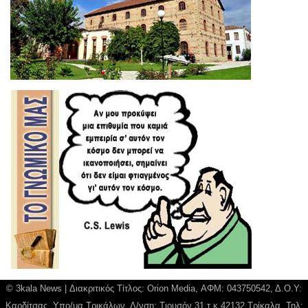
© 3kala News | Διακριτικός Τίτλος: Orion Media, ΑΦΜ: 043750542, Δ.Ο.Υ:
Καρδίτσας, Υπο/μα Τρικάλων, Δ/νση: Τιουσόν 31 τ.κ 42132 Τρίκαλα, Τηλ: