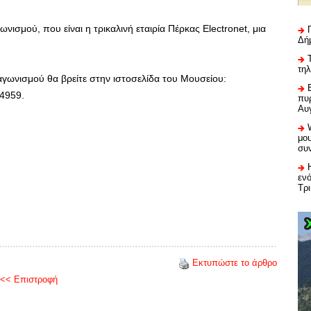
ισμού, που είναι η τρικαλινή εταιρία Πέρκας Electronet, μια
Δή
τη
αγωνισμού θα βρείτε στην ιστοσελίδα του Μουσείου:
4959.
πυρ
Αυ
μου
συ
εν
Τρ
Εκτυπώστε το άρθρο
<< Επιστροφή