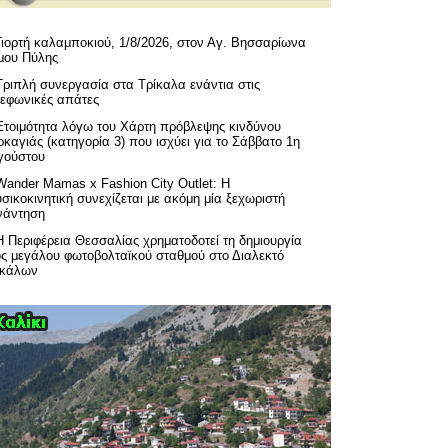
Γιορτή καλαμποκιού, 1/8/2026, στον Αγ. Βησσαρίωνα
μου Πύλης
Τριπλή συνεργασία στα Τρίκαλα ενάντια στις
λεφωνικές απάτες
Ετοιμότητα λόγω του Χάρτη πρόβλεψης κινδύνου
καγιάς (κατηγορία 3) που ισχύει για το Σάββατο 1η
γούστου
Wander Mamas x Fashion City Outlet: Η
σικοκινητική συνεχίζεται με ακόμη μία ξεχωριστή
νάντηση
H Περιφέρεια Θεσσαλίας χρηματοδοτεί τη δημιουργία
ός μεγάλου φωτοβολταϊκού σταθμού στο Διαλεκτό
ικάλων