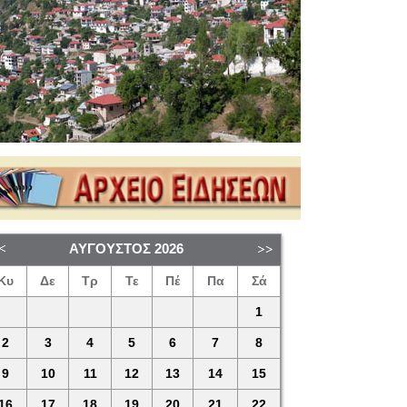
ΑΎΓΟΥΣΤΟΣ
2026
Κυ
Δε
Τρ
Τε
Πέ
Πα
Σά
1
2
3
4
5
6
7
8
9
10
11
12
13
14
15
16
17
18
19
20
21
22