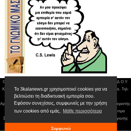
© 3kala News | Διακριτικός Τίτλος: Orion Media, ΑΦΜ: 043750542, Δ.Ο.Υ:
Το 3kalanews.gr χρησιμοποιεί cookies για να
Καρδίτσας, Υπο/μα Τρικάλων, Δ/νση: Τιουσόν 31 τ.κ 42132 Τρίκαλα, Τηλ:
βελτιώσει τη διαδικτυακή εμπειρία σου.
24310 63300, email:
news@3kalanews.gr
Εφόσον συνεχίσεις, συμφωνείς με την χρήση
Αρ. Γεμή: 018804431000, Νόμιμος Εκπρόσωπος, Ιδιοκτήτης και Διαχειριστής:
των cookies από εμάς.
Μάθε περισσότερα
Παναγιώτης Φιλίππου, Διευθύντρια: Γιαννουσά Βασιλική, Διευθύντιρα
Σύνταξης: Μπαλαμπάνη Βασιλική. Δικαιούχος domain name Παναγιώτης
Φιλίππου
Συμφωνώ