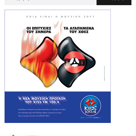
Για
: