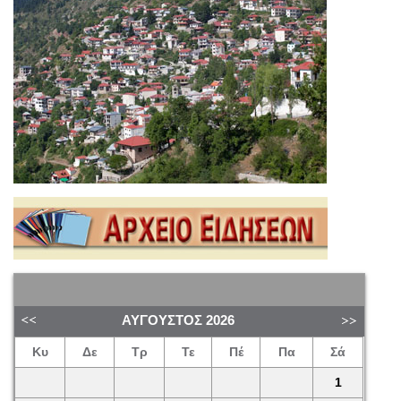
ΑΎΓΟΥΣΤΟΣ
2026
Κυ
Δε
Τρ
Τε
Πέ
Πα
Σά
1