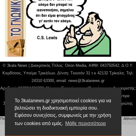
© 3kala News | Διακριτικός Τίτλος: Orion Media, ΑΦΜ: 043750542, Δ.Ο.Υ:
Καρδίτσας, Υπο/μα Τρικάλων, Δ/νση: Τιουσόν 31 τ.κ 42132 Τρίκαλα, Τηλ:
24310 63300, email:
news@3kalanews.gr
Αρ. Γεμή: 018804431000, Νόμιμος Εκπρόσωπος, Ιδιοκτήτης και Διαχειριστής:
Παναγιώτης Φιλίππου, Διευθύντρια: Γιαννουσά Βασιλική, Διευθύντιρα
Το 3kalanews.gr χρησιμοποιεί cookies για να
Σύνταξης: Μπαλαμπάνη Βασιλική. Δικαιούχος domain name Παναγιώτης
βελτιώσει τη διαδικτυακή εμπειρία σου.
Φιλίππου
Εφόσον συνεχίσεις, συμφωνείς με την χρήση
Πολιτική απορρήτου
|
Αίτηση Διαχείρισης Προσωπικών Δεδομένων
|
Όροι χρήσης
| |
Δήλωση
Συμμόρφωσης
των cookies από εμάς.
Μάθε περισσότερα