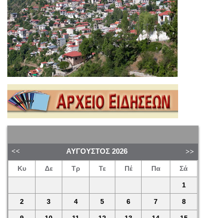
ΑΎΓΟΥΣΤΟΣ
2026
Κυ
Δε
Τρ
Τε
Πέ
Πα
Σά
1
2
3
4
5
6
7
8
9
10
11
12
13
14
15