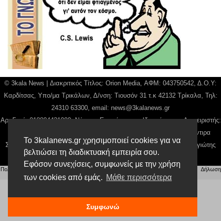
© 3kala News | Διακριτικός Τίτλος: Orion Media, ΑΦΜ: 043750542, Δ.Ο.Υ:
Καρδίτσας, Υπο/μα Τρικάλων, Δ/νση: Τιουσόν 31 τ.κ 42132 Τρίκαλα, Τηλ:
24310 63300, email:
news@3kalanews.gr
Αρ. Γεμή: 018804431000, Νόμιμος Εκπρόσωπος, Ιδιοκτήτης και Διαχειριστής:
Παναγιώτης Φιλίππου, Διευθύντρια: Γιαννουσά Βασιλική, Διευθύντιρα
Το 3kalanews.gr χρησιμοποιεί cookies για να
Σύνταξης: Μπαλαμπάνη Βασιλική. Δικαιούχος domain name Παναγιώτης
βελτιώσει τη διαδικτυακή εμπειρία σου.
Φιλίππου
Εφόσον συνεχίσεις, συμφωνείς με την χρήση
Πολιτική απορρήτου
|
Αίτηση Διαχείρισης Προσωπικών Δεδομένων
|
Όροι χρήσης
| |
Δήλωση
Συμμόρφωσης
των cookies από εμάς.
Μάθε περισσότερα
Συμφωνώ