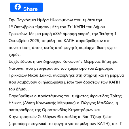
Share
Την Παγκόσμια Ημέρα Ηλικιωμένων που τιμάται την
η
1
Οκτωβρίου τίμησαν μέλη του Στ΄ ΚΑΠΗ του Δήμου
Τρικκαίων. Με μια μικρή αλλά όμορφη γιορτή, την Τετάρτη 1
Οκτωβρίου 2025, τα μέλη του ΚΑΠΗ παραβρέθηκαν στη
συνεστίαση, όπου, εκτός από φαγητό, κυρίαρχη θέση είχε ο
χορός.
Ευχές έδωσε η αντιδήμαρχος Κοινωνικής Μέριμνας Δήμητρα
Νάτσινα, που μεταφέροντας τον χαιρετισμό του Δημάρχου
Τρικκαίων Νίκου Σακκά, αναφέρθηκε στη στήριξη και τη μέριμνα
που λαμβάνουν οι ηλικιωμένοι μέσω των δράσεων των ΚΑΠΗ
του Δήμου.
Παραβρέθηκε ο προϊστάμενος του τμήματος Φροντίδας Τρίτης
Ηλικίας (Δ/νση Κοινωνικής Μέριμνας) κ. Γιώργος Μπέλλος, η
αντιπρόεδρος της Ομοσπονδίας Κτηνοτρόφων και
Κτηνοτροφικών Συλλόγων Θεσσαλίας κ. Νικ. Τζιωρτζιώτη
(προσέφερε ευγενικά, το φαγητό για τα μέλη των ΚΑΠΗ), ο κ. Γ.