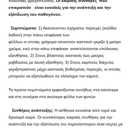
τελευταίες βροχοπτώσεις
. Οι καιρικές συνθήκες που
επικρατούν είναι ευνοϊκές για την ανάπτυξη και την
εξάπλωση του παθογόνου
..
Συμπτώματα:
1) Ακανόνιστου σχήματος περιοχές (κηλίδες
λαδιού) στην πάνω επιφάνεια των
φύλλων οι οποίες γρήγορα αποκτούν καστανό–γκρίζο ή μαύρο
χρώμα, ενώ στην κάτω επιφάνεια αναπτύσσονται υπόλευκες
εξανθήσεις. 2) Στους βλαστούς καστανές έως μαύρες
ραβδώσεις με λευκή εξάνθηση. 3) Στους καρπούς διάχυτες
γκριζοπράσινες μέχρι καστανές βυθισμένες περιοχές, οι οποίες
μπορούν να εξαπλωθούν σε ολόκληρο τον καρπό.
Τα πρώτα συμπτώματα εμφανίζονται συνήθως στα κατώτερα
και στη συνέχεια στα ανώτερα φύλλα των φυτών.
Συνθήκες ανάπτυξης:
Η ασθένεια ευνοείται από υγρό και
δροσερό καιρό. Οι ευνοϊκότερες καιρικές συνθήκες για την
ανάπτυξη και την εξάπλωση του περονόσπορου είναι νύχτες με