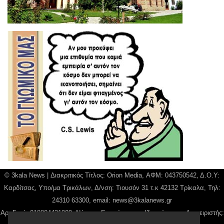
© 3kala News | Διακριτικός Τίτλος: Orion Media, ΑΦΜ: 043750542, Δ.Ο.Υ:
Καρδίτσας, Υπο/μα Τρικάλων, Δ/νση: Τιουσόν 31 τ.κ 42132 Τρίκαλα, Τηλ:
24310 63300, email:
news@3kalanews.gr
Αρ. Γεμή: 018804431000, Νόμιμος Εκπρόσωπος, Ιδιοκτήτης και Διαχειριστής: