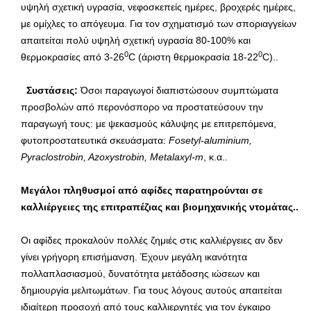
υψηλή σχετική υγρασία, νεφοσκεπείς ημέρες, βροχερές ημέρες,
με ομίχλες το απόγευμα. Για τον σχηματισμό των σποριαγγείων
απαιτείται πολύ υψηλή σχετική υγρασία 80-100% και
0
0
θερμοκρασίες από 3-26
C (άριστη θερμοκρασία 18-22
C)..
Συστάσεις:
Όσοι παραγωγοί διαπιστώσουν συμπτώματα
προσβολών από περονόσπορο να προστατεύσουν την
παραγωγή τους: με ψεκασμούς κάλυψης με επιτρεπόμενα,
φυτοπροστατευτικά σκευάσματα:
Fosetyl-
aluminium,
Pyraclostrobin,
Azoxystrobin,
Metalaxyl-
m
, κ.α..
Μεγάλοι πληθυσμοί από αφίδες παρατηρούνται σε
καλλιέργειες της επιτραπέζιας και βιομηχανικής ντομάτας..
Oι αφίδες προκαλούν πολλές ζημιές στις καλλιέργειες αν δεν
γίνει γρήγορη επισήμανση. Έχουν μεγάλη ικανότητα
πολλαπλασιασμού, δυνατότητα μετάδοσης ιώσεων και
δημιουργία μελιτωμάτων. Για τους λόγους αυτούς απαιτείται
ιδιαίτερη προσοχή από τους καλλιεργητές για τον έγκαιρο