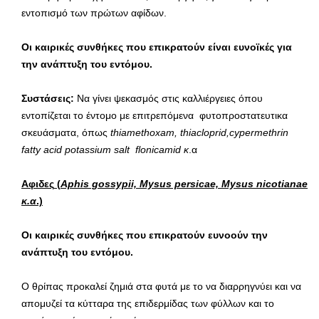
εντοπισμό των πρώτων αφίδων.
Oι καιρικές συνθήκες που επικρατούν είναι ευνοϊκές για
την ανάπτυξη
του εντόμου.
Συστάσεις:
Να γίνει ψεκασμός στις καλλιέργειες όπου
εντοπίζεται το έντομο με επιτρεπόμενα φυτοπροστατευτικα
σκευάσματα, όπως
thiamethoxam,
thiacloprid,
cypermethrin
fatty
acid
potassium
salt
flonicamid κ
.α
Αφιδες
(
Aphis gossypii, Mysus persicae, Mysus nicotianae
κ
.α
.)
Οι καιρικές συνθήκες που επικρατούν ευνοούν την
ανάπτυξη του εντόμου.
Ο θρίπας προκαλεί ζημιά στα φυτά με το να διαρρηγνύει και να
απομυζεί τα κύτταρα της επιδερμίδας των φύλλων και το