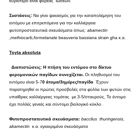
κυριότερο είναι φορέας ιώσεων.
Συστάσεις:
Να γίνει ψεκασμός για την καταπολέμηση του
εντόμου με επιτρεπόμενα για την καλλιέργεια
φυτοπροστατευτικά σκευάσματα όπως:
abamectin
,
methiocarb,
formetanate
beauveria bassiana strain gha κ.α.
Toyta
absoluta
Διαπιστώσεις:
H πτήση του εντόμου στο δίκτυο
φερομονικών παγίδων συνεχίζεται.
Οι πληθυσμοί του
εντόμου είναι 5-7
0 άτομα/3ημέρες/παγίδα
Έχουν
παρατηρηθεί οι πρώτες προσβολές στα φύλλα των φυτών στις
υπαίθριες καλλιέργειες τομάτας με 3-5/σταυρούς, Το έντομο
έχει πολλές γενεές και σύντομο βιολογικό κύκλο.
Φυτοπροστατευτικά σκευάσματα
:
baccilus
thuringensis,
abamectin
κ.α. εγκεκριμένα σκευάσματα