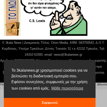
© 3kala News | Διακριτικός Τίτλος: Orion Media, ΑΦΜ: 043750542, Δ.Ο.Υ:
Καρδίτσας, Υπο/μα Τρικάλων, Δ/νση: Τιουσόν 31 τ.κ 42132 Τρίκαλα, Τηλ:
24310 63300, email:
news@3kalanews.gr
Αρ. Γεμή: 018804431000, Νόμιμος Εκπρόσωπος, Ιδιοκτήτης και Διαχειριστής:
Παναγιώτης Φιλίππου, Διευθύντρια: Γιαννουσά Βασιλική, Διευθύντιρα
Το 3kalanews.gr χρησιμοποιεί cookies για να
Σύνταξης: Μπαλαμπάνη Βασιλική. Δικαιούχος domain name Παναγιώτης
βελτιώσει τη διαδικτυακή εμπειρία σου.
Φιλίππου
Εφόσον συνεχίσεις, συμφωνείς με την χρήση
Πολιτική απορρήτου
|
Αίτηση Διαχείρισης Προσωπικών Δεδομένων
|
Όροι χρήσης
| |
Δήλωση
Συμμόρφωσης
των cookies από εμάς.
Μάθε περισσότερα
Συμφωνώ