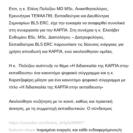
Ετσι, η κ. Ελένη Πολύζου MD MSc, Αναισθησιολόγος,
Ερευνήτρια ΤΕΦΑΑ ΠΘ, Εκπαιδεύτρια και Διευθύντρια
Σεμιναρίων BLS ERC, είχε την ευκαιρία να αναφερθεί συνολικά
στη συνεργασία για την ΚΑΡΠΑ. Στη συνέχεια η κ. Ελισάβετ
Ευθυμίου BSc, MSc, Διαιτολόγος – Διατροφολόγος,
Εκπαιδεύτρια BLS ERC παρουσίασε τις δέουσες ενέργειες για
χρήση απινιδωτή και ΚΑΡΠΑ, ενώ ακολούθησαν ομιλίες.
Η κ. Πολύζου ανέπτυξε το θέμα «Η διδασκαλία της ΚΑΡΠΑ στην
εκπαίδευση» ένα καινοτόμο ψηφιακό σύγγραμμα και η κ.
Καρατζαφέρη μίλησε για ένα καινοτόμο ψηφιακό σύγγραμμα με
τίτλο «Η διδασκαλία της ΚΑΡΠΑ στην εκπαίδευση»
Ακολούθησε συζήτηση με το κοινό, καθώς και πρακτική
άσκηση, με τη συμμετοχή εκπαιδευτικών. Ο σύνδεσμος
https://youtube.com/live/a_eHgAzWlN0?
feature=share
παραμένει ενεργός και κάθε ενδιαφερόμενος/η