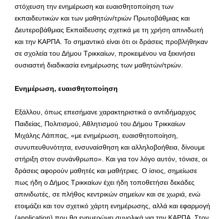
στόχευση την ενημέρωση και ευαισθητοποίηση των
εκπαιδευτικών και των μαθητών/τριών Πρωτοβάθμιας και
Δευτεροβάθμιας Εκπαίδευσης σχετικά με τη χρήση απινιδωτή
και την ΚΑΡΠΑ. Το σημαντικό είναι ότι οι δράσεις προβλήθηκαν
σε σχολεία του Δήμου Τρικκαίων, προκειμένου να ξεκινήσει
ουσιαστιή διαδικασία ενημέρωσης των μαθητών/τριών.
Ενημέρωση, ευαισθητοποίηση
Εξάλλου, όπως επεσήμανε χαρακτηριστικά ο αντιδήμαρχος
Παιδείας, Πολιτισμού, Αθλητισμού του Δήμου Τρικκαίων
Μιχάλης Λάππας, «με ενημέρωση, ευαισθητοποίηση,
συνυπευθυνότητα, ενσυναίσθηση και αλληλοβοήθεια, δίνουμε
στήριξη στον συνάνθρωπο». Και για τον λόγο αυτόν, τόνισε, οι
δράσεις αφορούν μαθητές και μαθήτριες. Ο ίσιος, σημείωσε
πως ήδη ο Δήμος Τρικκαίων έχει ήδη τοποθετήσει δεκάδες
απινιδωτές, σε πλήθος κεντρικών σημείων και σε χωριά, ενώ
ετοιμάζει και τον σχετικό χάρτη ενημέρωσης, αλλά και εφαρμογή
(application) που θα ενημερώνει συνολικά για την ΚΑΡΠΑ. Στον