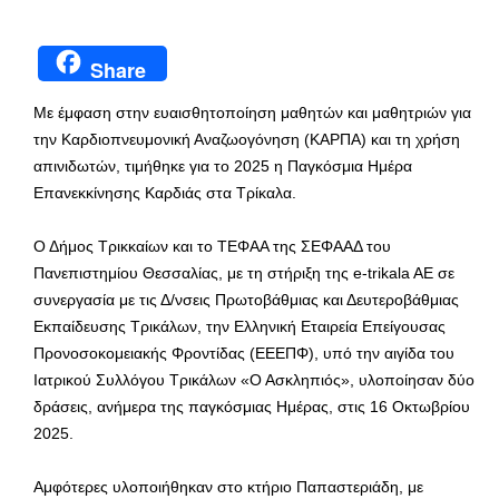
Share
Με έμφαση στην ευαισθητοποίηση μαθητών και μαθητριών για
την Καρδιοπνευμονική Αναζωογόνηση (ΚΑΡΠΑ) και τη χρήση
απινιδωτών, τιμήθηκε για το 2025 η Παγκόσμια Ημέρα
Επανεκκίνησης Καρδιάς στα Τρίκαλα.
Ο Δήμος Τρικκαίων και το ΤΕΦΑΑ της ΣΕΦΑΑΔ του
Πανεπιστημίου Θεσσαλίας, με τη στήριξη της e-trikala AE σε
συνεργασία με τις Δ/νσεις Πρωτοβάθμιας και Δευτεροβάθμιας
Εκπαίδευσης Τρικάλων, την Ελληνική Εταιρεία Επείγουσας
Προνοσοκομειακής Φροντίδας (ΕΕΕΠΦ), υπό την αιγίδα του
Ιατρικού Συλλόγου Τρικάλων «Ο Ασκληπιός», υλοποίησαν δύο
δράσεις, ανήμερα της παγκόσμιας Ημέρας, στις 16 Οκτωβρίου
2025.
Αμφότερες υλοποιήθηκαν στο κτήριο Παπαστεριάδη, με