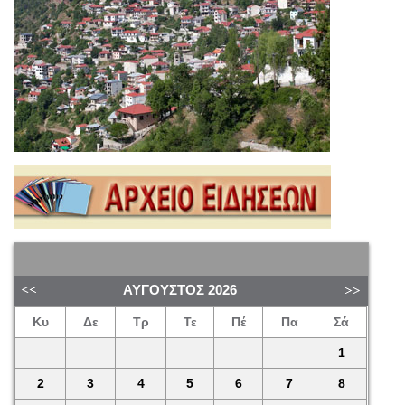
ΑΎΓΟΥΣΤΟΣ
2026
Κυ
Δε
Τρ
Τε
Πέ
Πα
Σά
1
2
3
4
5
6
7
8