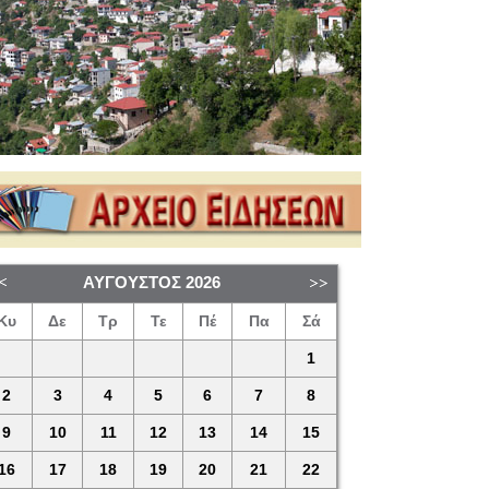
ΑΎΓΟΥΣΤΟΣ
2026
Κυ
Δε
Τρ
Τε
Πέ
Πα
Σά
1
2
3
4
5
6
7
8
9
10
11
12
13
14
15
16
17
18
19
20
21
22