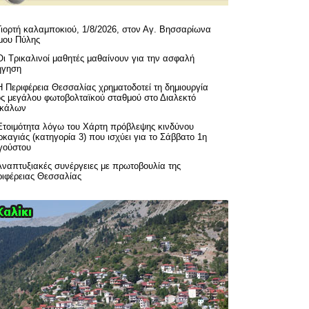
Γιορτή καλαμποκιού, 1/8/2026, στον Αγ. Βησσαρίωνα
μου Πύλης
Οι Τρικαλινοί μαθητές μαθαίνουν για την ασφαλή
ήγηση
H Περιφέρεια Θεσσαλίας χρηματοδοτεί τη δημιουργία
ός μεγάλου φωτοβολταϊκού σταθμού στο Διαλεκτό
ικάλων
Ετοιμότητα λόγω του Χάρτη πρόβλεψης κινδύνου
καγιάς (κατηγορία 3) που ισχύει για το Σάββατο 1η
γούστου
Αναπτυξιακές συνέργειες με πρωτοβουλία της
ριφέρειας Θεσσαλίας