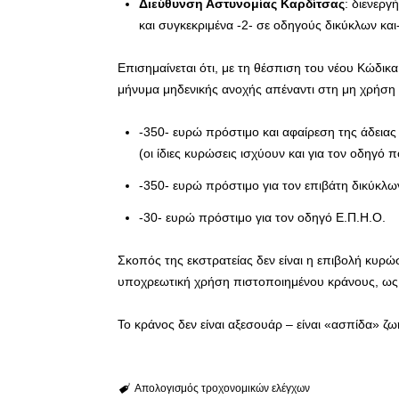
Διεύθυνση Αστυνομίας Καρδίτσας
: διενερ
και συγκεκριμένα -2- σε οδηγούς δικύκλων κα
Επισημαίνεται ότι, με τη θέσπιση του νέου Κώδικα
μήνυμα μηδενικής ανοχής απέναντι στη μη χρήση
-350- ευρώ πρόστιμο και αφαίρεση της άδειας
(οι ίδιες κυρώσεις ισχύουν και για τον οδηγό 
-350- ευρώ πρόστιμο για τον επιβάτη δικύκλω
-30- ευρώ πρόστιμο για τον οδηγό Ε.Π.Η.Ο.
Σκοπός της εκστρατείας δεν είναι η επιβολή κυρώ
υποχρεωτική χρήση πιστοποιημένου κράνους, ως 
Το κράνος δεν είναι αξεσουάρ – είναι «ασπίδα» ζω
Απολογισμός τροχονομικών ελέγχων