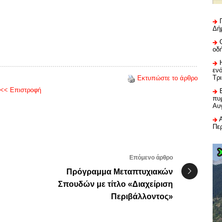
Δή
οδ
εν
Τρ
Εκτυπώστε το άρθρο
<< Επιστροφή
πυρ
Αυ
Πε
Επόμενο άρθρο
Πρόγραμμα Μεταπτυχιακών
Σπουδών με τίτλο «Διαχείριση
Περιβάλλοντος»