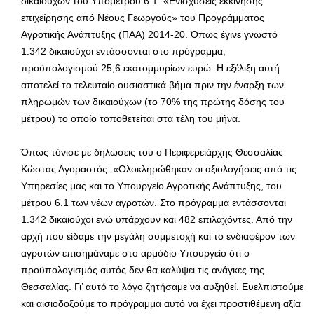
δικαιούχων του Υπομέτρου 6.1. «Ενισχύσεις εκκίνησης
επιχείρησης από Νέους Γεωργούς» του Προγράμματος
Αγροτικής Ανάπτυξης (ΠΑΑ) 2014-20. Όπως έγινε γνωστό
1.342 δικαιούχοι εντάσσονται στο πρόγραμμα,
προϋπολογισμού 25,6 εκατομμυρίων ευρώ. Η εξέλιξη αυτή
αποτελεί το τελευταίο ουσιαστικά βήμα πριν την έναρξη των
πληρωμών των δικαιούχων (το 70% της πρώτης δόσης του
μέτρου) το οποίο τοποθετείται στα τέλη του μήνα.
Όπως τόνισε με δηλώσεις του ο Περιφερειάρχης Θεσσαλίας
Κώστας Αγοραστός: «Ολοκληρώθηκαν οι αξιολογήσεις από τις
Υπηρεσίες μας και το Υπουργείο Αγροτικής Ανάπτυξης, του
μέτρου 6.1 των νέων αγροτών. Στο πρόγραμμα εντάσσονται
1.342 δικαιούχοι ενώ υπάρχουν και 482 επιλαχόντες. Από την
αρχή που είδαμε την μεγάλη συμμετοχή και το ενδιαφέρον των
αγροτών επισημάναμε στο αρμόδιο Υπουργείο ότι ο
προϋπολογισμός αυτός δεν θα καλύψει τις ανάγκες της
Θεσσαλίας. Γι’ αυτό το λόγο ζητήσαμε να αυξηθεί. Ευελπιστούμε
και αισιοδοξούμε το πρόγραμμα αυτό να έχει προστιθέμενη αξία