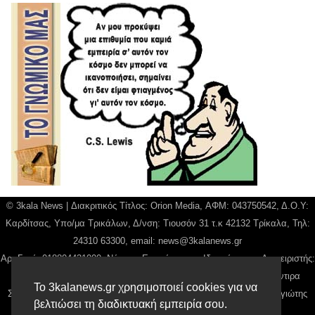
© 3kala News | Διακριτικός Τίτλος: Orion Media, ΑΦΜ: 043750542, Δ.Ο.Υ:
Καρδίτσας, Υπο/μα Τρικάλων, Δ/νση: Τιουσόν 31 τ.κ 42132 Τρίκαλα, Τηλ:
24310 63300, email:
news@3kalanews.gr
Αρ. Γεμή: 018804431000, Νόμιμος Εκπρόσωπος, Ιδιοκτήτης και Διαχειριστής:
Παναγιώτης Φιλίππου, Διευθύντρια: Γιαννουσά Βασιλική, Διευθύντιρα
Το 3kalanews.gr χρησιμοποιεί cookies για να
Σύνταξης: Μπαλαμπάνη Βασιλική. Δικαιούχος domain name Παναγιώτης
βελτιώσει τη διαδικτυακή εμπειρία σου.
Φιλίππου