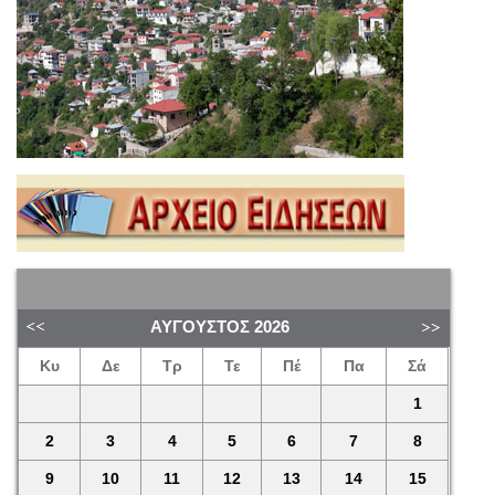
ΑΎΓΟΥΣΤΟΣ
2026
Κυ
Δε
Τρ
Τε
Πέ
Πα
Σά
1
2
3
4
5
6
7
8
9
10
11
12
13
14
15