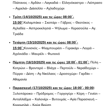
Πλάτανος – Αρδάνι – Λαγκαδιά – Ελληνόκαστρο – Λιόπρασο
– Αγρελιά– Διάσελλο – Αχλαδοχώρι
Τρίτη (14/10/2025) και τις ώρες 08:00΄-
15:00’
:
Καλαμπάκα – Σκεπάρι – Γάβρος – Θεοτόκος –
Αχλαδέα – Ασπροκκλησιά – Ψήλωμα – Κερασούλα – Αγ.
Τριάδα
Τετάρτη (15/10/2025) και τις ώρες 08:00΄-
15:00΄:
Κονισκός – Φλαμπουρέσι – Γερακάρι – Λογγά –
Αχελινάδα – Μαυρέλι – Φωτεινό
Πέμπτη (16/10/2025) και τις ώρες 18:00΄- 01:00΄:
Πύλη –
Κοτρώνι – Βροντερό – Βλάχα – Περτούλι – Νεραϊδοχώρι –
Πύρρα – Δέση – Αγ.Νικόλαος – Δροσοχώρι– Γαρδίκι –
Αθαμανία
Παρασκευή (17/10/2025) και τις ώρες 18:00΄- 00:00
:
Ξυλοπάροικο – Πρόδρομος – Γοργογύρι – Κόρη – Γενέσι –
Ανταλλάξιμα – Καλονέρι – Βυτουμάς – Αγία Παρασκευή –
Κορομηλιά – Κρύα Βρύση