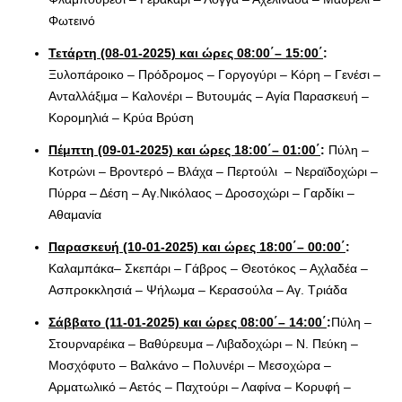
Φωτεινό
Τετάρτη (08-01-2025) και ώρες 08:00΄– 15:00΄
:
Ξυλοπάροικο – Πρόδρομος – Γοργογύρι – Κόρη – Γενέσι –
Ανταλλάξιμα – Καλονέρι – Βυτουμάς – Αγία Παρασκευή –
Κορομηλιά – Κρύα Βρύση
Πέμπτη (09-01-2025) και ώρες 18:00΄– 01:00΄
:
Πύλη –
Κοτρώνι – Βροντερό – Βλάχα – Περτούλι – Νεραϊδοχώρι –
Πύρρα – Δέση – Αγ.Νικόλαος – Δροσοχώρι – Γαρδίκι –
Αθαμανία
Παρασκευή (10-01-2025) και ώρες 18:00΄– 00:00΄
:
Καλαμπάκα– Σκεπάρι – Γάβρος – Θεοτόκος – Αχλαδέα –
Ασπροκκλησιά – Ψήλωμα – Κερασούλα – Αγ. Τριάδα
Σάββατο (11-01-2025) και ώρες 08:00΄– 14:00΄
:
Πύλη –
Στουρναρέικα – Βαθύρευμα – Λιβαδοχώρι – Ν. Πεύκη –
Μοσχόφυτο – Βαλκάνο – Πολυνέρι – Μεσοχώρα –
Αρματωλικό – Αετός – Παχτούρι – Λαφίνα – Κορυφή –