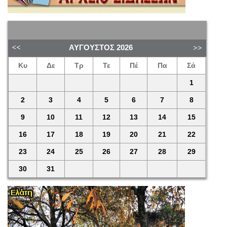
ΑΎΓΟΥΣΤΟΣ
2026
Κυ
Δε
Τρ
Τε
Πέ
Πα
Σά
1
2
3
4
5
6
7
8
9
10
11
12
13
14
15
16
17
18
19
20
21
22
23
24
25
26
27
28
29
30
31