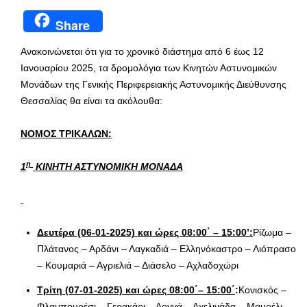
Share
Ανακοινώνεται ότι για το χρονικό διάστημα από 6 έως 12
Ιανουαρίου 2025, τα δρομολόγια των Κινητών Αστυνομικών
Μονάδων της Γενικής Περιφερειακής Αστυνομικής Διεύθυνσης
Θεσσαλίας θα είναι τα ακόλουθα:
ΝΟΜΟΣ ΤΡΙΚΑΛΩΝ:
η
1
ΚΙΝΗΤΗ ΑΣΤΥΝΟΜΙΚΗ ΜΟΝΑΔΑ
Δευτέρα (06-01-2025) και ώρες 08:00΄ – 15:00’:
Ρίζωμα –
Πλάτανος – Αρδάνι – Λαγκαδιά – Ελληνόκαστρο – Λιόπρασο
– Κουμαριά – Αγριελιά – Διάσελο – Αχλαδοχώρι
Τρίτη (07-01-2025) και ώρες 08:00΄– 15:00΄
:
Κονισκός –
Φλαμπουρέσι – Γερακάρι – Λογγά – Αχελινάδα – Μαυρέλι –