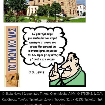
© 3kala News | Διακριτικός Τίτλος: Orion Media, ΑΦΜ: 043750542, Δ.Ο.Υ:
Καρδίτσας, Υπο/μα Τρικάλων, Δ/νση: Τιουσόν 31 τ.κ 42132 Τρίκαλα, Τηλ: