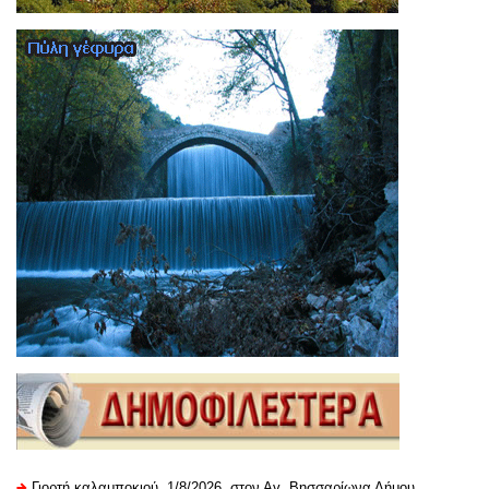
Γιορτή καλαμποκιού, 1/8/2026, στον Αγ. Βησσαρίωνα Δήμου