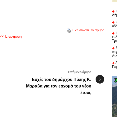
Δή
οδ
Εκτυπώστε το άρθρο
<< Επιστροφή
εν
Τρ
πυρ
Αυ
Πε
Επόμενο άρθρο
Ευχές του δημάρχου Πύλης Κ.
Μαράβα για τον ερχομό του νέου
έτους