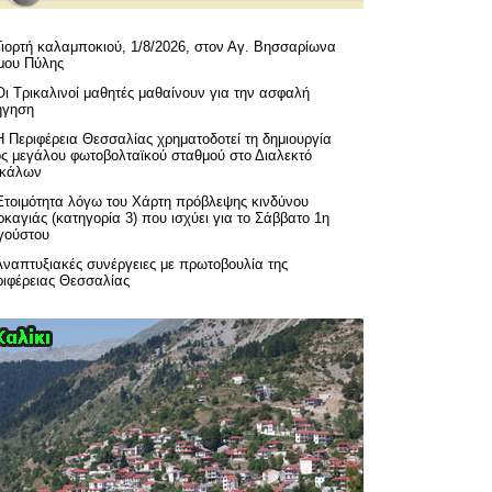
Γιορτή καλαμποκιού, 1/8/2026, στον Αγ. Βησσαρίωνα
μου Πύλης
Οι Τρικαλινοί μαθητές μαθαίνουν για την ασφαλή
ήγηση
H Περιφέρεια Θεσσαλίας χρηματοδοτεί τη δημιουργία
ός μεγάλου φωτοβολταϊκού σταθμού στο Διαλεκτό
ικάλων
Ετοιμότητα λόγω του Χάρτη πρόβλεψης κινδύνου
καγιάς (κατηγορία 3) που ισχύει για το Σάββατο 1η
γούστου
Αναπτυξιακές συνέργειες με πρωτοβουλία της
ριφέρειας Θεσσαλίας