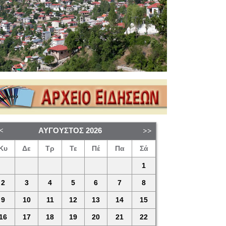
ΑΎΓΟΥΣΤΟΣ
2026
Κυ
Δε
Τρ
Τε
Πέ
Πα
Σά
1
2
3
4
5
6
7
8
9
10
11
12
13
14
15
16
17
18
19
20
21
22