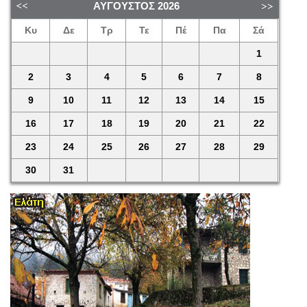
ΑΎΓΟΥΣΤΟΣ
2026
Κυ
Δε
Τρ
Τε
Πέ
Πα
Σά
1
2
3
4
5
6
7
8
9
10
11
12
13
14
15
16
17
18
19
20
21
22
23
24
25
26
27
28
29
30
31