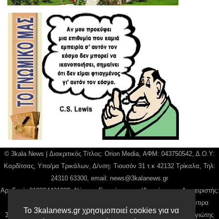
© 3kala News | Διακριτικός Τίτλος: Orion Media, ΑΦΜ: 043750542, Δ.Ο.Υ:
Καρδίτσας, Υπο/μα Τρικάλων, Δ/νση: Τιουσόν 31 τ.κ 42132 Τρίκαλα, Τηλ:
24310 63300, email:
news@3kalanews.gr
Αρ. Γεμή: 018804431000, Νόμιμος Εκπρόσωπος, Ιδιοκτήτης και Διαχειριστής:
Παναγιώτης Φιλίππου, Διευθύντρια: Γιαννουσά Βασιλική, Διευθύντιρα
Το 3kalanews.gr χρησιμοποιεί cookies για να
Σύνταξης: Μπαλαμπάνη Βασιλική. Δικαιούχος domain name Παναγιώτης