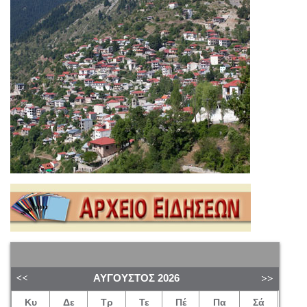
ΑΎΓΟΥΣΤΟΣ
2026
Κυ
Δε
Τρ
Τε
Πέ
Πα
Σά