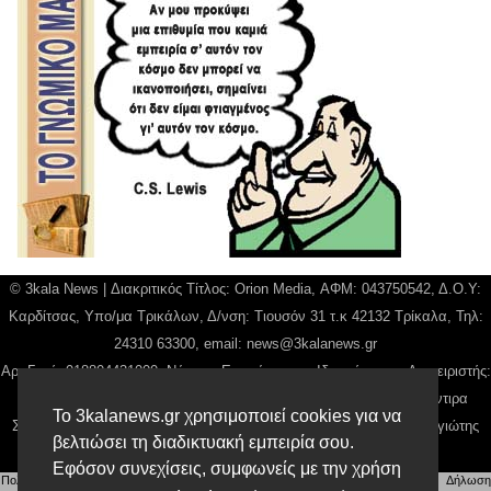
© 3kala News | Διακριτικός Τίτλος: Orion Media, ΑΦΜ: 043750542, Δ.Ο.Υ:
Καρδίτσας, Υπο/μα Τρικάλων, Δ/νση: Τιουσόν 31 τ.κ 42132 Τρίκαλα, Τηλ:
24310 63300, email:
news@3kalanews.gr
Αρ. Γεμή: 018804431000, Νόμιμος Εκπρόσωπος, Ιδιοκτήτης και Διαχειριστής:
Παναγιώτης Φιλίππου, Διευθύντρια: Γιαννουσά Βασιλική, Διευθύντιρα
Το 3kalanews.gr χρησιμοποιεί cookies για να
Σύνταξης: Μπαλαμπάνη Βασιλική. Δικαιούχος domain name Παναγιώτης
βελτιώσει τη διαδικτυακή εμπειρία σου.
Φιλίππου
Εφόσον συνεχίσεις, συμφωνείς με την χρήση
Πολιτική απορρήτου
|
Αίτηση Διαχείρισης Προσωπικών Δεδομένων
|
Όροι χρήσης
| |
Δήλωση