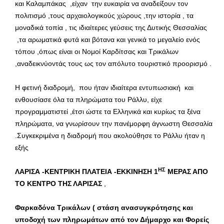
και Καλαμπάκας ,είχαν την ευκαιρία να αναδείξουν τον
πολιτισμό ,τους αρχαιολογικούς χώρους ,την ιστορία , τα
μοναδικά τοπία , τις ιδιαίτερες γεύσεις της Δυτικής Θεσσαλίας
,τα αρωματικά φυτά και βότανα και γενικά το μεγαλείο ενός
τόπου ,όπως είναι οι Νομοί Καρδίτσας και Τρικάλων
,αναδεικνύοντάς τους ως τον απόλυτο τουριστικό προορισμό .
Η φετινή διαδρομή, που ήταν ιδιαίτερα εντυπωσιακή και
ενθουσίασε όλα τα πληρώματα του Ράλλυ, είχε
προγραμματιστεί ,έτσι ώστε τα Ελληνικά και κυρίως τα ξένα
πληρώματα, να γνωρίσουν την πανέμορφη άγνωστη Θεσσαλία
.Συγκεκριμένα η διαδρομή που ακολούθησε το Ράλλυ ήταν η
εξής
ΗΣ
ΛΑΡΙΣΑ -ΚΕΝΤΡΙΚΗ ΠΛΑΤΕΙΑ -ΕΚΚΙΝΗΣΗ 1
ΜΕΡΑΣ ΑΠΟ
ΤΟ ΚΕΝΤΡΟ ΤΗΣ ΛΑΡΙΣΑΣ
,
Φαρκαδόνα Τρικάλων ( στάση ανασυγκρότησης και
υποδοχή των πληρωμάτων από τον Δήμαρχο και Φορείς