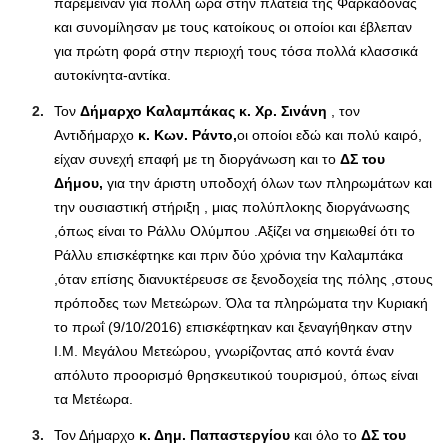
παρέμειναν για πολλή ώρα στην πλατεία της Φαρκαδόνας
και συνομίλησαν με τους κατοίκους οι οποίοι και έβλεπαν
για πρώτη φορά στην περιοχή τους τόσα πολλά κλασσικά
αυτοκίνητα-αντίκα.
Τον
Δήμαρχο Καλαμπάκας κ. Χρ. Σινάνη
, τον
Αντιδήμαρχο
κ. Κων. Ράντο,
οι οποίοι εδώ και πολύ καιρό,
είχαν συνεχή επαφή με τη διοργάνωση και το
ΔΣ του
Δήμου,
για την άριστη υποδοχή όλων των πληρωμάτων και
την ουσιαστική στήριξη , μιας πολύπλοκης διοργάνωσης
,όπως είναι το Ράλλυ Ολύμπου .Αξίζει να σημειωθεί ότι το
Ράλλυ επισκέφτηκε και πριν δύο χρόνια την Καλαμπάκα
,όταν επίσης διανυκτέρευσε σε ξενοδοχεία της πόλης ,στους
πρόποδες των Μετεώρων. Όλα τα πληρώματα την Κυριακή
το πρωΐ (9/10/2016) επισκέφτηκαν και ξεναγήθηκαν στην
Ι.Μ. Μεγάλου Μετεώρου, γνωρίζοντας από κοντά έναν
απόλυτο προορισμό θρησκευτικού τουρισμού, όπως είναι
τα Μετέωρα.
Τον Δήμαρχο
κ. Δημ. Παπαστεργίου
και όλο το
ΔΣ του