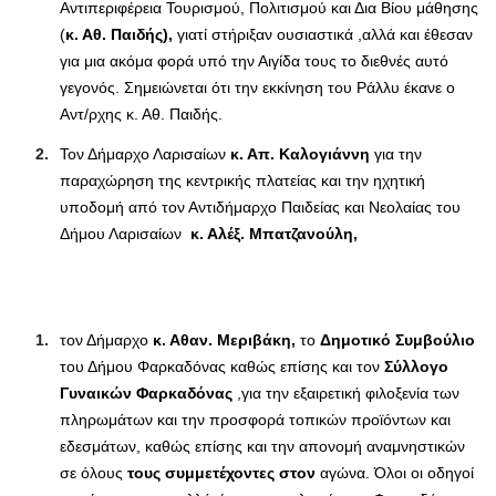
Αντιπεριφέρεια Τουρισμού, Πολιτισμού και Δια Βίου μάθησης
(
κ. Αθ. Παιδής),
γιατί στήριξαν ουσιαστικά ,αλλά και έθεσαν
για μια ακόμα φορά υπό την Αιγίδα τους το διεθνές αυτό
γεγονός. Σημειώνεται ότι την εκκίνηση του Ράλλυ έκανε ο
Αντ/ρχης κ. Αθ. Παιδής.
Τον Δήμαρχο Λαρισαίων
κ. Απ. Καλογιάννη
για την
παραχώρηση της κεντρικής πλατείας και την ηχητική
υποδομή από τον Αντιδήμαρχο Παιδείας και Νεολαίας του
Δήμου Λαρισαίων
κ. Αλέξ. Μπατζανούλη,
τον Δήμαρχο
κ. Αθαν. Μεριβάκη,
το
Δημοτικό Συμβούλιο
του Δήμου Φαρκαδόνας καθώς επίσης και τον
Σύλλογο
Γυναικών Φαρκαδόνας
,για την εξαιρετική φιλοξενία των
πληρωμάτων και την προσφορά τοπικών προϊόντων και
εδεσμάτων, καθώς επίσης και την απονομή αναμνηστικών
σε όλους
τους συμμετέχοντες στον
αγώνα. Όλοι οι οδηγοί