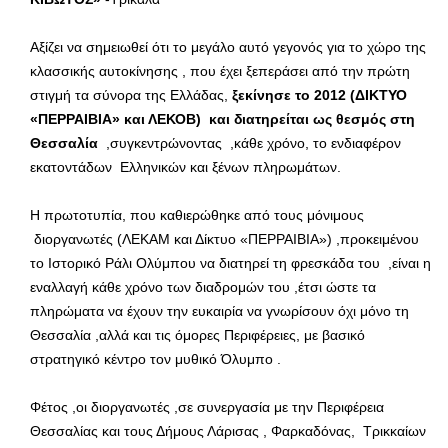
Αξίζει να σημειωθεί ότι το μεγάλο αυτό γεγονός για το χώρο της
κλασσικής αυτοκίνησης , που έχει ξεπεράσει από την πρώτη
στιγμή τα σύνορα της Ελλάδας,
ξεκίνησε το 2012 (ΔΙΚΤΥΟ
«ΠΕΡΡΑΙΒΙΑ» και ΛΕΚΟΒ) και διατηρείται ως θεσμός στη
Θεσσαλία
,συγκεντρώνοντας ,κάθε χρόνο, το ενδιαφέρον
εκατοντάδων Ελληνικών και ξένων πληρωμάτων.
Η πρωτοτυπία, που καθιερώθηκε από τους μόνιμους
διοργανωτές (ΛΕΚΑΜ και Δίκτυο «ΠΕΡΡΑΙΒΙΑ») ,προκειμένου
το Ιστορικό Ράλι Ολύμπου να διατηρεί τη φρεσκάδα του ,είναι η
εναλλαγή κάθε χρόνο των διαδρομών του ,έτσι ώστε τα
πληρώματα να έχουν την ευκαιρία να γνωρίσουν όχι μόνο τη
Θεσσαλία ,αλλά και τις όμορες Περιφέρειες, με βασικό
στρατηγικό κέντρο τον μυθικό Όλυμπο .
Φέτος ,οι διοργανωτές ,σε συνεργασία με την Περιφέρεια
Θεσσαλίας και τους Δήμους Λάρισας , Φαρκαδόνας, Τρικκαίων