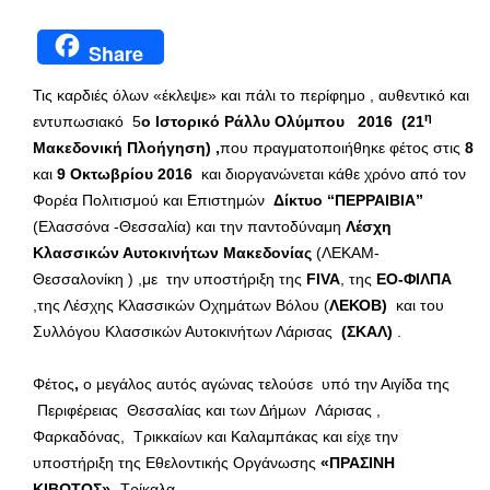
Share
Τις καρδιές όλων «έκλεψε» και πάλι το περίφημο , αυθεντικό και
η
εντυπωσιακό 5
ο Ιστορικό Ράλλυ Ολύμπου 2016 (21
Μακεδονική Πλοήγηση) ,
που πραγματοποιήθηκε φέτος στις
8
και
9 Οκτωβρίου 2016
και διοργανώνεται κάθε χρόνο από τον
Φορέα Πολιτισμού και Επιστημών
Δίκτυο “ΠΕΡΡΑΙΒΙΑ”
(Ελασσόνα -Θεσσαλία) και την παντοδύναμη
Λέσχη
Κλασσικών Αυτοκινήτων Μακεδονίας
(ΛΕΚΑΜ-
Θεσσαλονίκη ) ,με την υποστήριξη της
FIVA
, της
ΕΟ-ΦΙΛΠΑ
,της Λέσχης Κλασσικών Οχημάτων Βόλου (
ΛΕΚΟΒ)
και του
Συλλόγου Κλασσικών Αυτοκινήτων Λάρισας
(ΣΚΑΛ)
.
Φέτος
,
ο μεγάλος αυτός αγώνας τελούσε
υπό την Αιγίδα της
Περιφέρειας Θεσσαλίας και των Δήμων Λάρισας ,
Φαρκαδόνας, Τρικκαίων και Καλαμπάκας και είχε την
υποστήριξη της Εθελοντικής Οργάνωσης
«ΠΡΑΣΙΝΗ
ΚΙΒΩΤΟΣ»
-Τρίκαλα