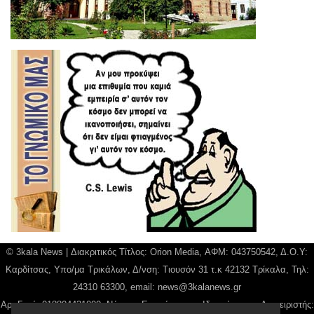
© 3kala News | Διακριτικός Τίτλος: Orion Media, ΑΦΜ: 043750542, Δ.Ο.Υ:
Καρδίτσας, Υπο/μα Τρικάλων, Δ/νση: Τιουσόν 31 τ.κ 42132 Τρίκαλα, Τηλ:
24310 63300, email:
news@3kalanews.gr
Αρ. Γεμή: 018804431000, Νόμιμος Εκπρόσωπος, Ιδιοκτήτης και Διαχειριστής: