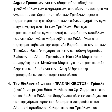
Δήμου Τρικκαίων
,για την εξαιρετική υποδοχή και
φιλοξενία όλων των πληρωμάτων ,που είχαν την ευκαιρία να
γνωρίσουν επί ώρες ,την πόλη των Τρικάλων ,αφού ο
τερματισμός και η στάθμευση των σπάνιων οχημάτων έγινε
στην κεντρική πλατεία των Τρικάλων . Εκεί είχε
προετοιμαστεί και έγινε η τελετή απονομής των κυπέλλων
των νικητών ,ενώ το γεύμα λήξης του Ράλλυ έγινε στις
περίφημες ταβέρνες της περιοχής Βαρούσι στο κέντρο των
Τρικάλων .Θερμές ευχαριστίες στην υπεύθυνη Δημοσίων
Σχέσεων του Δήμου Τρικκαίων κ.
Νταούλα Μαρία
και τη
συνεργάτη της κ.
Μπάλτου Μαρία
,για την προετοιμασία
όλης της υποδομής για την τελετή λήξης και της
προσφοράς έντυπου τουριστικού υλικού.
Τον Εθελοντικό Φορέα «ΠΡΑΣΙΝΗ ΚΙΒΩΤΟΣ» -Τρίκαλα
,
(υπεύθυνοι project Βάϊος Μαλέκας και Χρ. Ζορμπάς) , που
υποστήριξε το Ράλλυ και διοργάνωσε όλες τις υποδοχές και
τις παρεχόμενες προς τα πληρώματα υπηρεσίες στους
Δήμους Φαρκαδόνας, Καλαμπάκας και Τρικάλων , σε