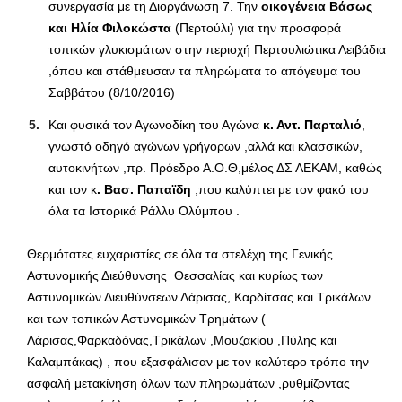
συνεργασία με τη Διοργάνωση 7. Την
οικογένεια Βάσως
και Ηλία Φιλοκώστα
(Περτούλι) για την προσφορά
τοπικών γλυκισμάτων στην περιοχή Περτουλιώτικα Λειβάδια
,όπου και στάθμευσαν τα πληρώματα το απόγευμα του
Σαββάτου (8/10/2016)
Και φυσικά τον Αγωνοδίκη του Αγώνα
κ. Αντ. Παρταλιό
,
γνωστό οδηγό αγώνων γρήγορων ,αλλά και κλασσικών,
αυτοκινήτων ,πρ. Πρόεδρο Α.Ο.Θ,μέλος ΔΣ ΛΕΚΑΜ, καθώς
και τον κ
. Βασ. Παπαϊδη
,που καλύπτει με τον φακό του
όλα τα Ιστορικά Ράλλυ Ολύμπου .
Θερμότατες ευχαριστίες σε όλα τα στελέχη της Γενικής
Αστυνομικής Διεύθυνσης Θεσσαλίας και κυρίως των
Αστυνομικών Διευθύνσεων Λάρισας, Καρδίτσας και Τρικάλων
και των τοπικών Αστυνομικών Τρημάτων (
Λάρισας,Φαρκαδόνας,Τρικάλων ,Μουζακίου ,Πύλης και
Καλαμπάκας) , που εξασφάλισαν με τον καλύτερο τρόπο την
ασφαλή μετακίνηση όλων των πληρωμάτων ,ρυθμίζοντας