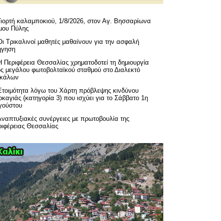
Γιορτή καλαμποκιού, 1/8/2026, στον Αγ. Βησσαρίωνα
μου Πύλης
Οι Τρικαλινοί μαθητές μαθαίνουν για την ασφαλή
ήγηση
H Περιφέρεια Θεσσαλίας χρηματοδοτεί τη δημιουργία
ός μεγάλου φωτοβολταϊκού σταθμού στο Διαλεκτό
ικάλων
Ετοιμότητα λόγω του Χάρτη πρόβλεψης κινδύνου
καγιάς (κατηγορία 3) που ισχύει για το Σάββατο 1η
γούστου
Αναπτυξιακές συνέργειες με πρωτοβουλία της
ριφέρειας Θεσσαλίας