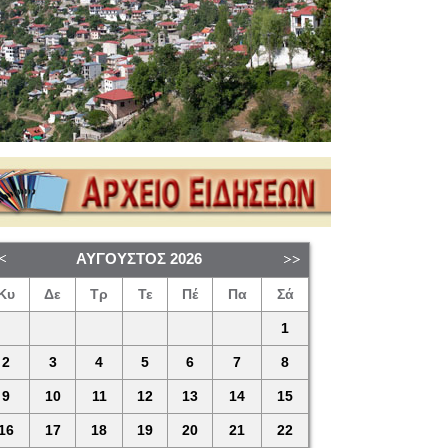
ΑΎΓΟΥΣΤΟΣ
2026
Κυ
Δε
Τρ
Τε
Πέ
Πα
Σά
1
2
3
4
5
6
7
8
9
10
11
12
13
14
15
16
17
18
19
20
21
22