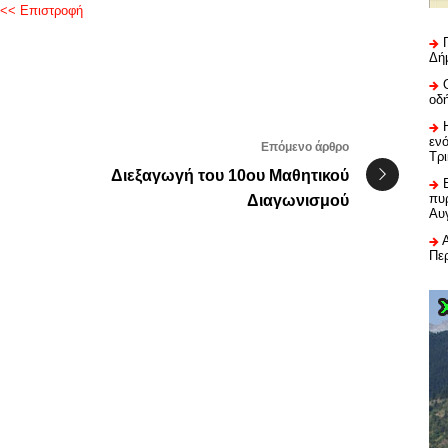
<< Επιστροφή
Δή
οδ
εν
Επόμενο άρθρο
Τρ
Διεξαγωγή του 10ου Μαθητικού
πυρ
Διαγωνισμού
Αυ
Πε